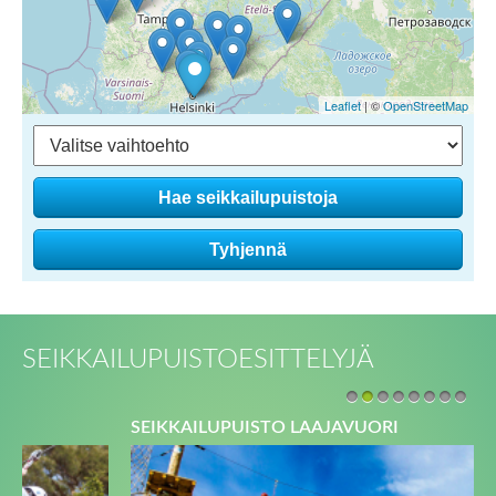
Leaflet
| ©
OpenStreetMap
SEIKKAILUPUISTOESITTELYJÄ
1
2
3
4
5
6
7
8
SEIKKAILUPUISTO LAAJAVUORI