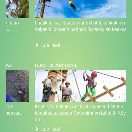
Laajiksessa - Laajavuoren hiihtokeskuksen alueelle
neljän kilometrin päähän Jyväskylän keskustasta r...
Lue lisää
LEKOTIN AIR TRAIL
Köysirata Lekotin Air Trail sijaitsee Lekotin
lomakeskuksessa Savonlinnan lähellä. Köysiradalla
on ...
Lue lisää