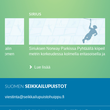
SIRIUS
Siriuksen Norway Parkissa Pyhtäällä kiipeillään 3-9
metrin korkeudessa kolmella eritasoisella ja -pi...
Lue lisää
SUOMEN
SEIKKAILUPUISTOT
viestinta@seikkailupuistohuippu.fi