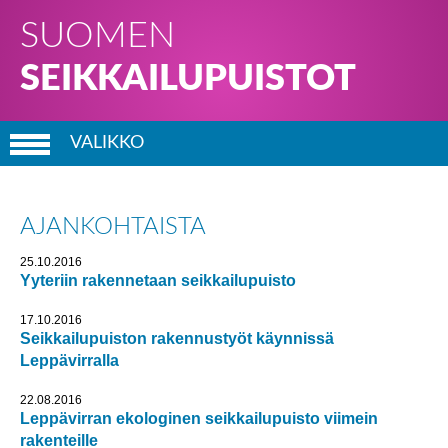
SUOMEN
SEIKKAILUPUISTOT
VALIKKO
ETUSIVU
AJANKOHTAISTA
SEIKKAILU­PUISTOT
25.10.2016
AJANKOHTAISTA
Yyteriin rakennetaan seikkailupuisto
17.10.2016
TIETOA PALVELUSTA
Seikkailupuiston rakennustyöt käynnissä
Leppävirralla
22.08.2016
Leppävirran ekologinen seikkailupuisto viimein
rakenteille